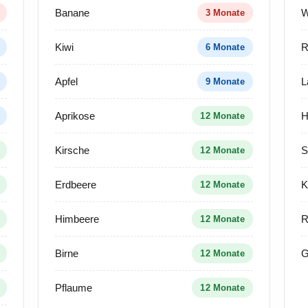
Banane
W
3 Monate
Kiwi
R
6 Monate
Apfel
9 Monate
Aprikose
H
12 Monate
Kirsche
S
12 Monate
Erdbeere
K
12 Monate
Himbeere
R
12 Monate
Birne
G
12 Monate
Pflaume
12 Monate