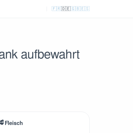
🇫🇷
🇩🇪
🇬🇧
🇪🇸
ank aufbewahrt
🥩
Fleisch